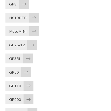
GP8
HC10DTP
MotoMINI
GP25-12
GP35L
GP50
GP110
GP600