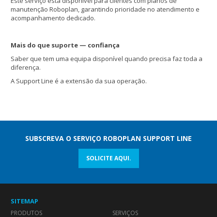
Este serviço está disponível para clientes com planos de
manutenção Roboplan, garantindo prioridade no atendimento e
acompanhamento dedicado.
Mais do que suporte — confiança
Saber que tem uma equipa disponível quando precisa faz toda a
diferença.
A Support Line é a extensão da sua operação.
SUBSCREVA O SERVIÇO ROBOPLAN SUPPORT LINE
SOLICITE AQUI.
SITEMAP
PRODUTOS
SERVIÇOS