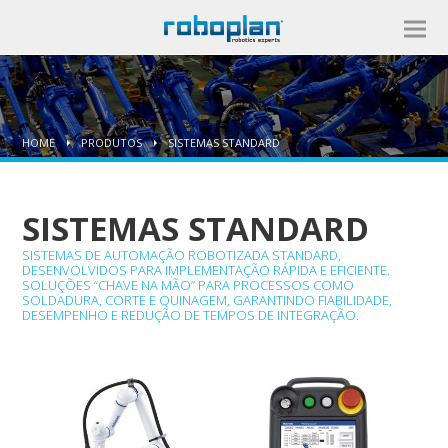
HOME
PRODUTOS
SISTEMAS STANDARD
SISTEMAS STANDARD
SISTEMAS DE AUTOMAÇÃO ROBOTIZADA STANDARD,
DESENVOLVIDOS PARA IMPLEMENTAÇÃO RÁPIDA E EFICIENTE.
SOLUÇÕES “CHAVE NA MÃO” PARA PROCESSOS COMO
SOLDADURA, CORTE E QUINAGEM, GARANTINDO FIABILIDADE,
DESEMPENHO E REDUÇÃO DE TEMPOS DE INTEGRAÇÃO.