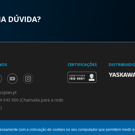
MA DÚVIDA?
NOS
CERTIFICAÇÕES
DISTRIBUID
oplan.pt
4 943 900 (Chamada para a rede
)
pressamente com a colocação de cookies no seu computador que permitem medir esta