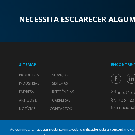
NECESSITA ESCLARECER ALGU
SITEMAP
ENCONTRE-
PRODUTOS
SERVIÇOS
INDÚSTRIAS
SISTEMAS
EMPRESA
REFERÊNCIAS
info@rob
+351 23
ARTIGOS E
CARREIRAS
fixa nacional
NOTÍCIAS
CONTACTOS
Ao continuar a navegar nesta página web, o utilizador está a concordar ex