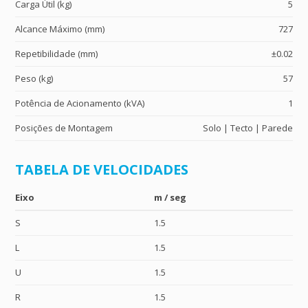
Carga Útil (kg)
5
Alcance Máximo (mm)
727
Repetibilidade (mm)
±0.02
Peso (kg)
57
Potência de Acionamento (kVA)
1
Posições de Montagem
Solo | Tecto | Parede
TABELA DE VELOCIDADES
Eixo
m / seg
S
1.5
L
1.5
U
1.5
R
1.5