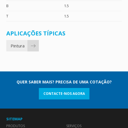
B
1.5
T
1.5
APLICAÇÕES TÍPICAS
Pintura
QUER SABER MAIS? PRECISA DE UMA COTAÇÃO?
CONTACTE-NOS AGORA
SITEMAP
PRODUTOS
SERVIÇOS