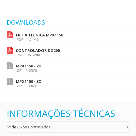
DOWNLOADS
FICHA TÉCNICA MPX1150
.PDF | 1.04MB
CONTROLADOR DX200
.PDF | 969.49KB
MPX1150 - 2D
.ZIP | 1.09MB
MPX1150 - 3D
.ZIP | 9.11MB
INFORMAÇÕES TÉCNICAS
Nº de Eixos Controlados
6