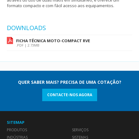
através do uso de duas mãos em simultâneo, e oferece um
formato compacto e com fácil acesso aos equipamentos.
DOWNLOADS
FICHA TÉCNICA MOTO-COMPACT RVE
.PDF | 2.73MB
QUER SABER MAIS? PRECISA DE UMA COTAÇÃO?
CONTACTE-NOS AGORA
SITEMAP
PRODUTOS
SERVIÇOS
INDÚSTRIAS
SISTEMAS