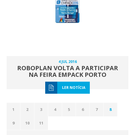
4 JUL 2016
ROBOPLAN VOLTA A PARTICIPAR
NA FEIRA EMPACK PORTO
LER NOTÍCIA
1
2
3
4
5
6
7
8
9
10
11