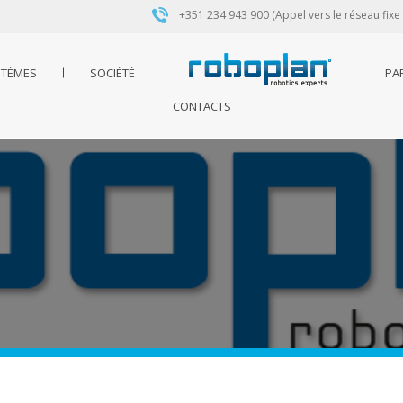
+351 234 943 900 (Appel vers le réseau fixe
STÈMES
SOCIÉTÉ
PA
CONTACTS