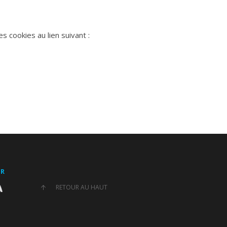
s cookies au lien suivant :
UR
RETOUR AU HAUT