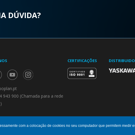
MA DÚVIDA?
NOS
CERTIFICAÇÕES
DISTRIBUID
oplan.pt
4 943 900 (Chamada para a rede
)
pressamente com a colocação de cookies no seu computador que permitem medir esta