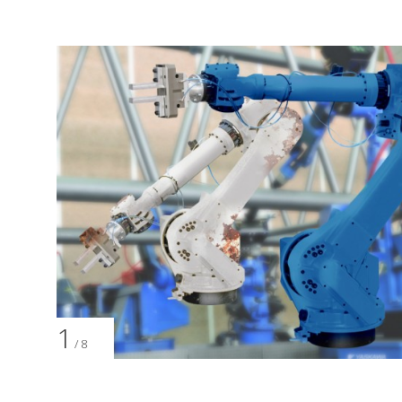
1
/ 8