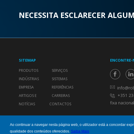
NECESSITA ESCLARECER ALGU
SITEMAP
ENCONTRE-
PRODUTOS
SERVIÇOS
INDÚSTRIAS
SISTEMAS
EMPRESA
REFERÊNCIAS
info@rob
+351 23
ARTIGOS E
CARREIRAS
fixa nacional
NOTÍCIAS
CONTACTOS
Ao continuar a navegar nesta página web, o utilizador está a concordar ex
qualidade dos conteúdos oferecidos.
Saiba Mais
© 2026 ROBOPLAN. TODOS OS DIREITOS RESERVADOS