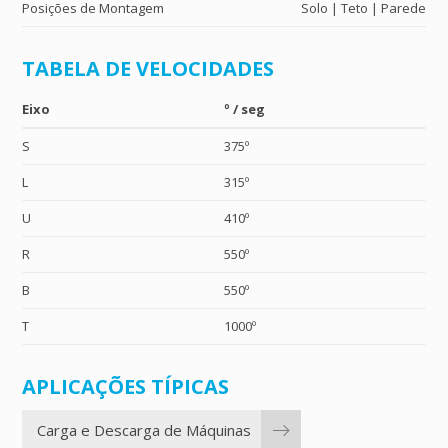
Posições de Montagem
Solo | Teto | Parede
TABELA DE VELOCIDADES
Eixo
º / seg
S
375º
L
315º
U
410º
R
550º
B
550º
T
1000º
APLICAÇÕES TÍPICAS
Carga e Descarga de Máquinas