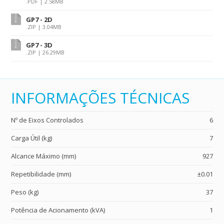
.PDF | 2.58MB
GP7 - 2D
.ZIP | 3.04MB
GP7 - 3D
.ZIP | 26.29MB
INFORMAÇÕES TÉCNICAS
Nº de Eixos Controlados
6
Carga Útil (kg)
7
Alcance Máximo (mm)
927
Repetibilidade (mm)
±0.01
Peso (kg)
37
Potência de Acionamento (kVA)
1